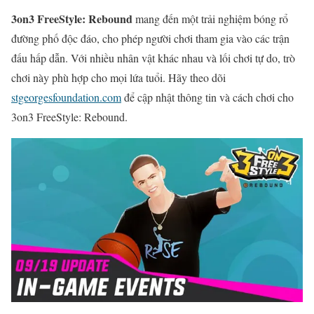
3on3 FreeStyle: Rebound
mang đến một trải nghiệm bóng rổ
đường phố độc đáo, cho phép người chơi tham gia vào các trận
đấu hấp dẫn. Với nhiều nhân vật khác nhau và lối chơi tự do, trò
chơi này phù hợp cho mọi lứa tuổi. Hãy theo dõi
stgeorgesfoundation.com
để cập nhật thông tin và cách chơi cho
3on3 FreeStyle: Rebound.