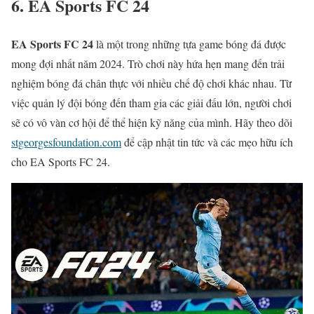
6. EA Sports FC 24
EA Sports FC 24
là một trong những tựa game bóng đá được
mong đợi nhất năm 2024. Trò chơi này hứa hẹn mang đến trải
nghiệm bóng đá chân thực với nhiều chế độ chơi khác nhau. Từ
việc quản lý đội bóng đến tham gia các giải đấu lớn, người chơi
sẽ có vô vàn cơ hội để thể hiện kỹ năng của mình. Hãy theo dõi
stgeorgesfoundation.com
để cập nhật tin tức và các mẹo hữu ích
cho EA Sports FC 24.