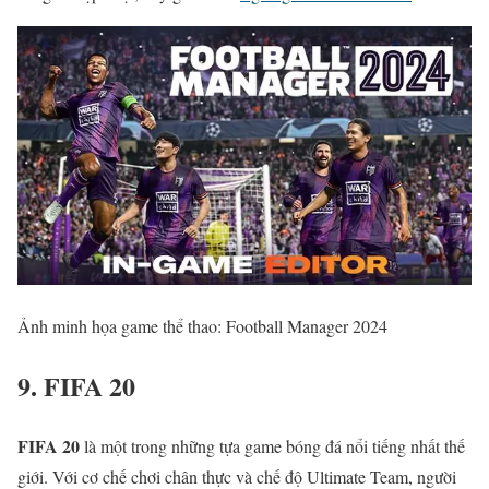
Ảnh minh họa game thể thao: Football Manager 2024
9. FIFA 20
FIFA 20
là một trong những tựa game bóng đá nổi tiếng nhất thế
giới. Với cơ chế chơi chân thực và chế độ Ultimate Team, người