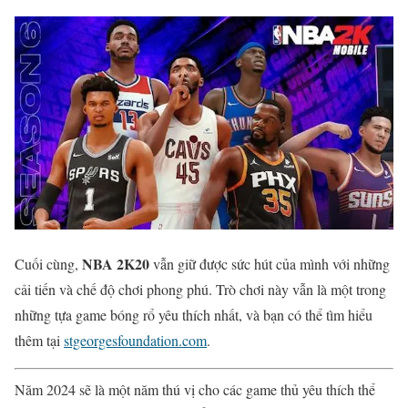
NBA 2K20
Cuối cùng,
vẫn giữ được sức hút của mình với những
cải tiến và chế độ chơi phong phú. Trò chơi này vẫn là một trong
những tựa game bóng rổ yêu thích nhất, và bạn có thể tìm hiểu
thêm tại
stgeorgesfoundation.com
.
Năm 2024 sẽ là một năm thú vị cho các game thủ yêu thích thể