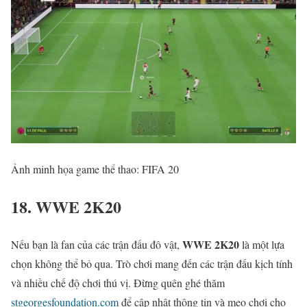
Ảnh minh họa game thể thao: FIFA 20
18. WWE 2K20
WWE 2K20
Nếu bạn là fan của các trận đấu đô vật,
là một lựa
chọn không thể bỏ qua. Trò chơi mang đến các trận đấu kịch tính
và nhiều chế độ chơi thú vị. Đừng quên ghé thăm
stgeorgesfoundation.com
để cập nhật thông tin và mẹo chơi cho