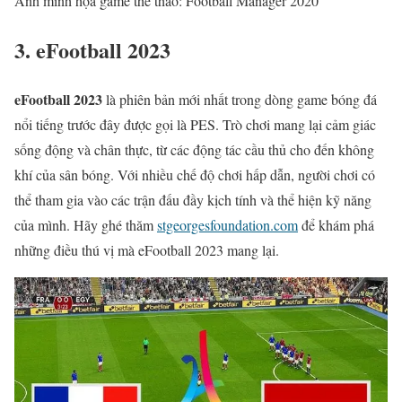
Ảnh minh họa game thể thao: Football Manager 2020
3. eFootball 2023
eFootball 2023
là phiên bản mới nhất trong dòng game bóng đá
nổi tiếng trước đây được gọi là PES. Trò chơi mang lại cảm giác
sống động và chân thực, từ các động tác cầu thủ cho đến không
khí của sân bóng. Với nhiều chế độ chơi hấp dẫn, người chơi có
thể tham gia vào các trận đấu đầy kịch tính và thể hiện kỹ năng
của mình. Hãy ghé thăm
stgeorgesfoundation.com
để khám phá
những điều thú vị mà eFootball 2023 mang lại.