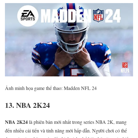
Ảnh minh họa game thể thao: Madden NFL 24
13. NBA 2K24
NBA 2K24
là phiên bản mới nhất trong series NBA 2K, mang
đến nhiều cải tiến và tính năng mới hấp dẫn. Người chơi có thể