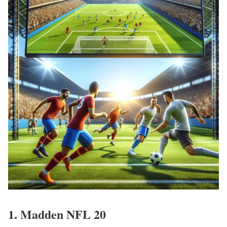
1. Madden NFL 20