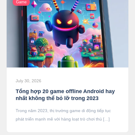
Game
July 30, 2026
Tổng hợp 20 game offline Android hay
nhất không thể bỏ lỡ trong 2023
Trong năm 2023, thị trường game di động tiếp tục
phát triển mạnh mẽ với hàng loạt trò chơi thú […]