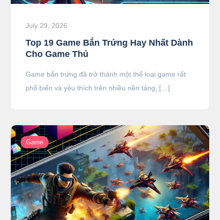
July 29, 2026
Top 19 Game Bắn Trứng Hay Nhất Dành
Cho Game Thủ
Game bắn trứng đã trở thành một thể loại game rất
phổ biến và yêu thích trên nhiều nền tảng, […]
Game