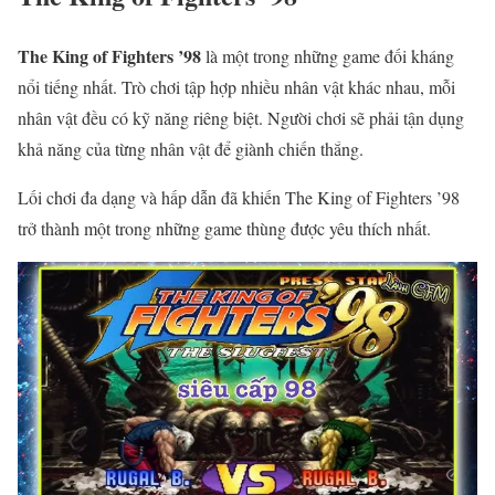
The King of Fighters ’98
là một trong những game đối kháng
nổi tiếng nhất. Trò chơi tập hợp nhiều nhân vật khác nhau, mỗi
nhân vật đều có kỹ năng riêng biệt. Người chơi sẽ phải tận dụng
khả năng của từng nhân vật để giành chiến thắng.
Lối chơi đa dạng và hấp dẫn đã khiến The King of Fighters ’98
trở thành một trong những game thùng được yêu thích nhất.