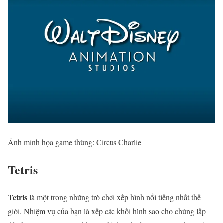
Ảnh minh họa game thùng: Circus Charlie
Tetris
Tetris
là một trong những trò chơi xếp hình nổi tiếng nhất thế
giới. Nhiệm vụ của bạn là xếp các khối hình sao cho chúng lấp