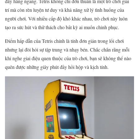
đầy hàng ngang. Tetris không chỉ đơn thuần là một trò chơi giải
trí mà còn rèn luyện tư duy và khả năng xử lý tình huống của
người chơi. Với nhiều cấp độ khó khác nhau, trò chơi này luôn
tạo ra sức hút và thử thách cho bất kỳ ai muốn chinh phục.
Điểm hấp dẫn của Tetris chính là tính đơn giản trong lối chơi
nhưng lại đòi hỏi sự tập trung và nhạy bén. Chắc chắn rằng mỗi
khi nghe giai điệu quen thuộc của trò chơi, bạn sẽ không thể nào
quên được những giây phút đầy hồi hộp và kịch tính.