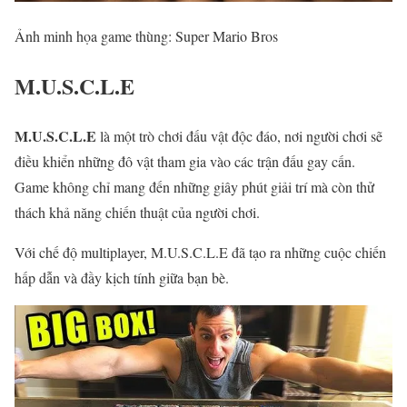
Ảnh minh họa game thùng: Super Mario Bros
M.U.S.C.L.E
M.U.S.C.L.E
là một trò chơi đấu vật độc đáo, nơi người chơi sẽ
điều khiển những đô vật tham gia vào các trận đấu gay cấn.
Game không chỉ mang đến những giây phút giải trí mà còn thử
thách khả năng chiến thuật của người chơi.
Với chế độ multiplayer, M.U.S.C.L.E đã tạo ra những cuộc chiến
hấp dẫn và đầy kịch tính giữa bạn bè.