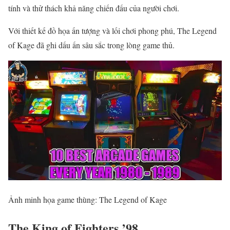
tính và thử thách khả năng chiến đấu của người chơi.
Với thiết kế đồ họa ấn tượng và lối chơi phong phú, The Legend
of Kage đã ghi dấu ấn sâu sắc trong lòng game thủ.
Ảnh minh họa game thùng: The Legend of Kage
The King of Fighters ’98