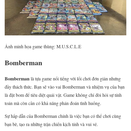
Ảnh minh họa game thùng: M.U.S.C.L.E
Bomberman
Bomberman
là tựa game nổi tiếng với lối chơi đơn giản nhưng
đầy thách thức. Bạn sẽ vào vai Bomberman và nhiệm vụ của bạn
là đặt bom để tiêu diệt quái vật. Game không chỉ đòi hỏi sự tính
toán mà còn cần có khả năng phán đoán tình huống.
Sự hấp dẫn của Bomberman chính là việc bạn có thể chơi cùng
bạn bè, tạo ra những trận chiến kịch tính và vui vẻ.