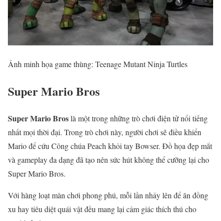
Ảnh minh họa game thùng: Teenage Mutant Ninja Turtles
Super Mario Bros
Super Mario Bros
là một trong những trò chơi điện tử nổi tiếng
nhất mọi thời đại. Trong trò chơi này, người chơi sẽ điều khiển
Mario để cứu Công chúa Peach khỏi tay Bowser. Đồ họa đẹp mắt
và gameplay đa dạng đã tạo nên sức hút không thể cưỡng lại cho
Super Mario Bros.
Với hàng loạt màn chơi phong phú, mỗi lần nhảy lên để ăn đồng
xu hay tiêu diệt quái vật đều mang lại cảm giác thích thú cho