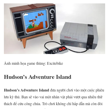
Ảnh minh họa game thùng: Excitebike
Hudson’s Adventure Island
Hudson’s Adventure Island
đưa người chơi vào một cuộc phiêu
lưu kỳ thú. Bạn sẽ vào vai một nhân vật phải vượt qua nhiều thử
thách để cứu công chúa. Trò chơi không chỉ hấp dẫn mà còn đòi