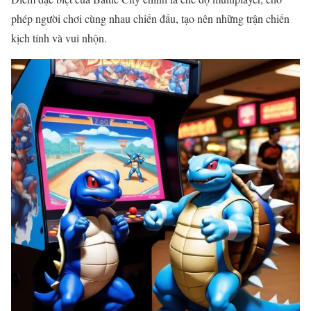
phép người chơi cùng nhau chiến đấu, tạo nên những trận chiến
kịch tính và vui nhộn.