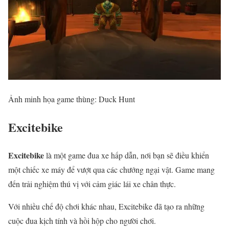
Ảnh minh họa game thùng: Duck Hunt
Excitebike
Excitebike
là một game đua xe hấp dẫn, nơi bạn sẽ điều khiển
một chiếc xe máy để vượt qua các chướng ngại vật. Game mang
đến trải nghiệm thú vị với cảm giác lái xe chân thực.
Với nhiều chế độ chơi khác nhau, Excitebike đã tạo ra những
cuộc đua kịch tính và hồi hộp cho người chơi.