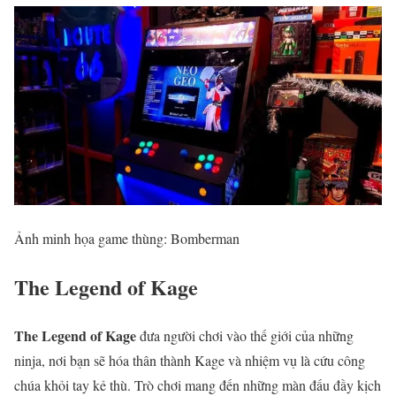
Ảnh minh họa game thùng: Bomberman
The Legend of Kage
The Legend of Kage
đưa người chơi vào thế giới của những
ninja, nơi bạn sẽ hóa thân thành Kage và nhiệm vụ là cứu công
chúa khỏi tay kẻ thù. Trò chơi mang đến những màn đấu đầy kịch