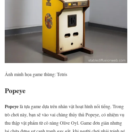
Ảnh minh họa game thùng: Tetris
Popeye
Popeye
là tựa game dựa trên nhân vật hoạt hình nổi tiếng. Trong
trò chơi này, bạn sẽ vào vai chàng thủy thủ Popeye, có nhiệm vụ
thu thập vật phẩm từ cô nàng Olive Oyl. Game đơn giản nhưng
lại chứa đựng sự cạnh tranh gay gắt, khi người chơi phải tránh né