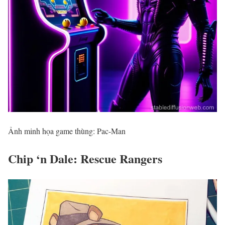
Ảnh minh họa game thùng: Pac-Man
Chip ‘n Dale: Rescue Rangers