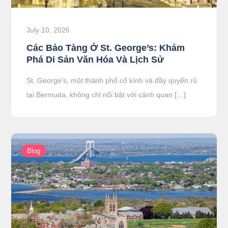
July 10, 2026
Các Bảo Tàng Ở St. George’s: Khám
Phá Di Sản Văn Hóa Và Lịch Sử
St. George’s, một thành phố cổ kính và đầy quyến rũ
tại Bermuda, không chỉ nổi bật với cảnh quan […]
Blog