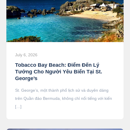
July 6, 2026
Tobacco Bay Beach: Điểm Đến Lý
Tưởng Cho Người Yêu Biển Tại St.
George’s
St. George’s, một thành phố lịch sử và duyên dáng
trên Quần đảo Bermuda, không chỉ nổi tiếng với kiến
[…]