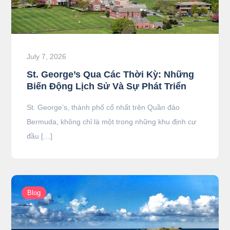
July 7, 2026
St. George’s Qua Các Thời Kỳ: Những
Biến Động Lịch Sử Và Sự Phát Triển
St. George’s, thành phố cổ nhất trên Quần đảo
Bermuda, không chỉ là một trong những khu định cư
đầu […]
Blog