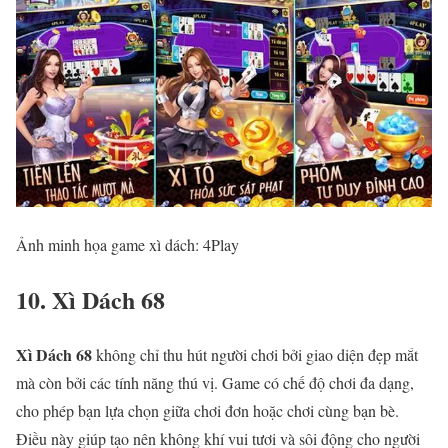
Ảnh minh họa game xì dách: 4Play
10. Xì Dách 68
Xì Dách 68
không chỉ thu hút người chơi bởi giao diện đẹp mắt
mà còn bởi các tính năng thú vị. Game có chế độ chơi đa dạng,
cho phép bạn lựa chọn giữa chơi đơn hoặc chơi cùng bạn bè.
Điều này giúp tạo nên không khí vui tươi và sôi động cho người