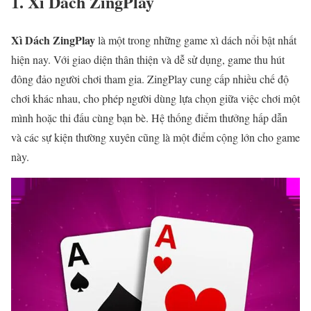
1. Xì Dách ZingPlay
Xì Dách ZingPlay
là một trong những game xì dách nổi bật nhất
hiện nay. Với giao diện thân thiện và dễ sử dụng, game thu hút
đông đảo người chơi tham gia. ZingPlay cung cấp nhiều chế độ
chơi khác nhau, cho phép người dùng lựa chọn giữa việc chơi một
mình hoặc thi đấu cùng bạn bè. Hệ thống điểm thưởng hấp dẫn
và các sự kiện thường xuyên cũng là một điểm cộng lớn cho game
này.