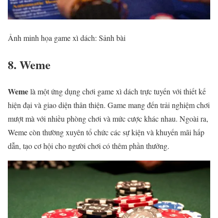
Ảnh minh họa game xì dách: Sảnh bài
8. Weme
Weme
là một ứng dụng chơi game xì dách trực tuyến với thiết kế
hiện đại và giao diện thân thiện. Game mang đến trải nghiệm chơi
mượt mà với nhiều phòng chơi và mức cược khác nhau. Ngoài ra,
Weme còn thường xuyên tổ chức các sự kiện và khuyến mãi hấp
dẫn, tạo cơ hội cho người chơi có thêm phần thưởng.