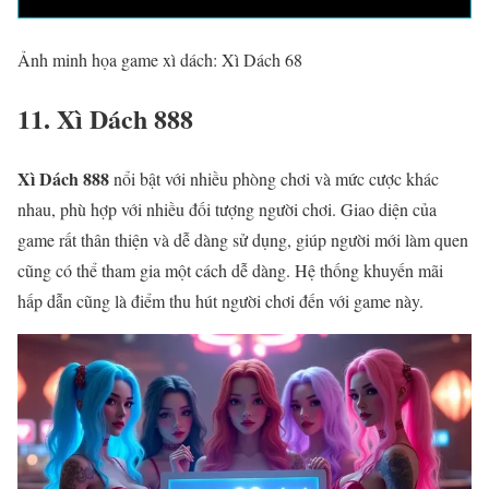
Ảnh minh họa game xì dách: Xì Dách 68
11. Xì Dách 888
Xì Dách 888
nổi bật với nhiều phòng chơi và mức cược khác
nhau, phù hợp với nhiều đối tượng người chơi. Giao diện của
game rất thân thiện và dễ dàng sử dụng, giúp người mới làm quen
cũng có thể tham gia một cách dễ dàng. Hệ thống khuyến mãi
hấp dẫn cũng là điểm thu hút người chơi đến với game này.