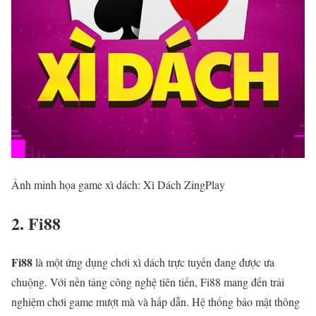
Ảnh minh họa game xì dách: Xì Dách ZingPlay
2. Fi88
Fi88
là một ứng dụng chơi xì dách trực tuyến đang được ưa
chuộng. Với nền tảng công nghệ tiên tiến, Fi88 mang đến trải
nghiệm chơi game mượt mà và hấp dẫn. Hệ thống bảo mật thông