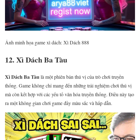
Ảnh minh họa game xì dách: Xì Dách 888
12. Xì Dách Ba Tàu
Xì Dách Ba Tàu
là một phiên bản thú vị của trò chơi truyền
thống. Game không chỉ mang đến những trải nghiệm chơi thú vị
mà còn kết hợp với các yếu tố văn hóa truyền thống. Điều này tạo
ra một không gian chơi game đầy màu sắc và hấp dẫn.