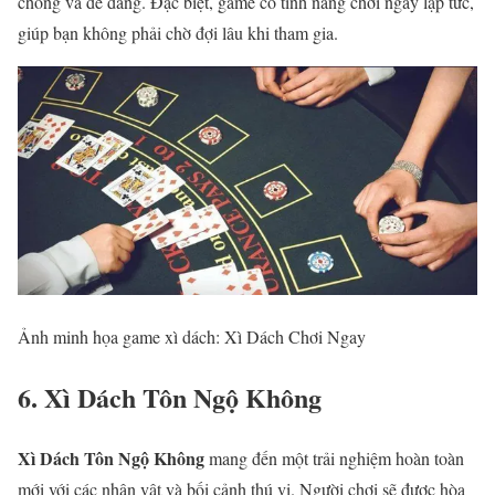
chóng và dễ dàng. Đặc biệt, game có tính năng chơi ngay lập tức,
giúp bạn không phải chờ đợi lâu khi tham gia.
Ảnh minh họa game xì dách: Xì Dách Chơi Ngay
6. Xì Dách Tôn Ngộ Không
Xì Dách Tôn Ngộ Không
mang đến một trải nghiệm hoàn toàn
mới với các nhân vật và bối cảnh thú vị. Người chơi sẽ được hòa