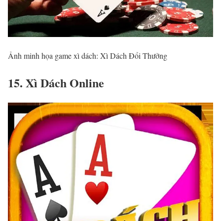
Ảnh minh họa game xì dách: Xì Dách Đổi Thưởng
15. Xì Dách Online