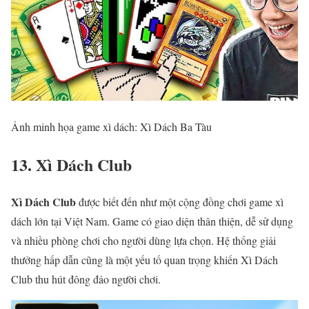
Ảnh minh họa game xì dách: Xì Dách Ba Tàu
13. Xì Dách Club
Xì Dách Club
được biết đến như một cộng đồng chơi game xì
dách lớn tại Việt Nam. Game có giao diện thân thiện, dễ sử dụng
và nhiều phòng chơi cho người dùng lựa chọn. Hệ thống giải
thưởng hấp dẫn cũng là một yếu tố quan trọng khiến Xì Dách
Club thu hút đông đảo người chơi.