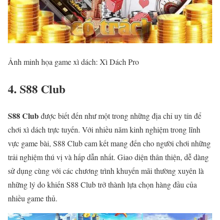
Ảnh minh họa game xì dách: Xì Dách Pro
4. S88 Club
S88 Club
được biết đến như một trong những địa chỉ uy tín để
chơi xì dách trực tuyến. Với nhiều năm kinh nghiệm trong lĩnh
vực game bài, S88 Club cam kết mang đến cho người chơi những
trải nghiệm thú vị và hấp dẫn nhất. Giao diện thân thiện, dễ dàng
sử dụng cùng với các chương trình khuyến mãi thường xuyên là
những lý do khiến S88 Club trở thành lựa chọn hàng đầu của
nhiều game thủ.