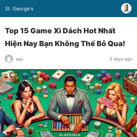
St. George's
Top 15 Game Xì Dách Hot Nhất
Hiện Nay Bạn Không Thể Bỏ Qua!
seo
3 days ago