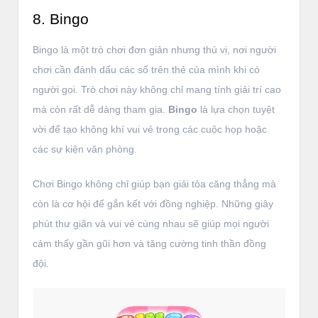
8. Bingo
Bingo là một trò chơi đơn giản nhưng thú vị, nơi người
chơi cần đánh dấu các số trên thẻ của mình khi có
người gọi. Trò chơi này không chỉ mang tính giải trí cao
mà còn rất dễ dàng tham gia.
Bingo
là lựa chọn tuyệt
vời để tạo không khí vui vẻ trong các cuộc họp hoặc
các sự kiện văn phòng.
Chơi Bingo không chỉ giúp bạn giải tỏa căng thẳng mà
còn là cơ hội để gắn kết với đồng nghiệp. Những giây
phút thư giãn và vui vẻ cùng nhau sẽ giúp mọi người
cảm thấy gần gũi hơn và tăng cường tinh thần đồng
đội.