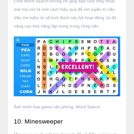
Chơi Word Search không chỉ giúp bạn cảm thấy thoải
mái mà còn là một cách hiệu quả để rèn luyện trí não.
Việc tìm kiếm từ sẽ kích thích não bộ hoạt động, từ đó
nâng cao khả năng tập trung trong công việc.
Ảnh minh họa game văn phòng: Word Search
10. Minesweeper