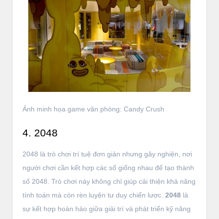
Ảnh minh họa game văn phòng: Candy Crush
4. 2048
2048 là trò chơi trí tuệ đơn giản nhưng gây nghiện, nơi
người chơi cần kết hợp các số giống nhau để tạo thành
số 2048. Trò chơi này không chỉ giúp cải thiện khả năng
tính toán mà còn rèn luyện tư duy chiến lược.
2048
là
sự kết hợp hoàn hảo giữa giải trí và phát triển kỹ năng