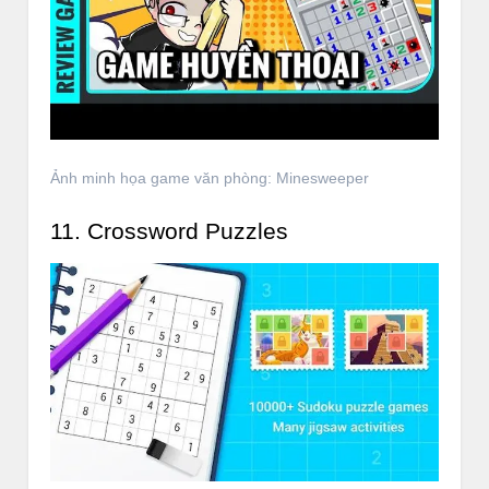
Ảnh minh họa game văn phòng: Minesweeper
11. Crossword Puzzles