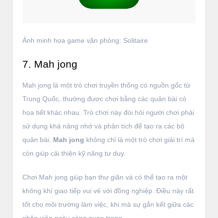
Ảnh minh họa game văn phòng: Solitaire
7. Mah jong
Mah jong là một trò chơi truyền thống có nguồn gốc từ
Trung Quốc, thường được chơi bằng các quân bài có
họa tiết khác nhau. Trò chơi này đòi hỏi người chơi phải
sử dụng khả năng nhớ và phân tích để tạo ra các bộ
quân bài.
Mah jong
không chỉ là một trò chơi giải trí mà
còn giúp cải thiện kỹ năng tư duy.
Chơi Mah jong giúp bạn thư giãn và có thể tạo ra một
không khí giao tiếp vui vẻ với đồng nghiệp. Điều này rất
tốt cho môi trường làm việc, khi mà sự gắn kết giữa các