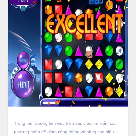
Trong môi trường làm việc hiện đại, việc tìm kiếm các
phương pháp để giảm căng thẳng và nâng cao hiệu