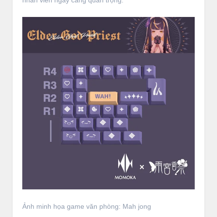
nhân viên ngày càng quan trọng.
Ảnh minh họa game văn phòng: Mah jong