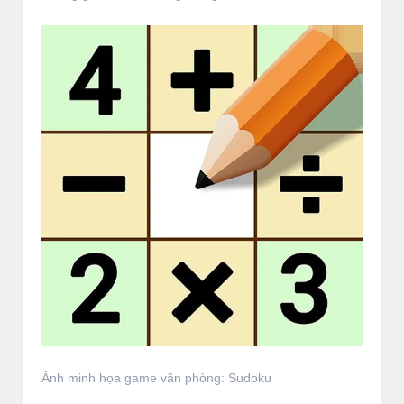
Ảnh minh họa game văn phòng: Sudoku