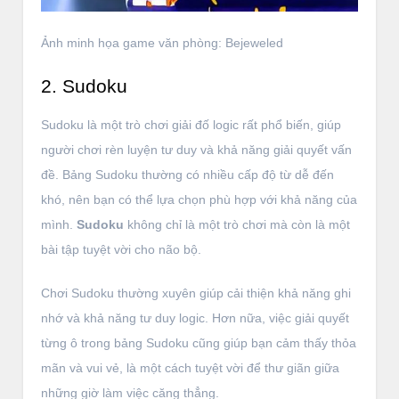
Ảnh minh họa game văn phòng: Bejeweled
2. Sudoku
Sudoku là một trò chơi giải đố logic rất phổ biến, giúp
người chơi rèn luyện tư duy và khả năng giải quyết vấn
đề. Bảng Sudoku thường có nhiều cấp độ từ dễ đến
khó, nên bạn có thể lựa chọn phù hợp với khả năng của
mình.
Sudoku
không chỉ là một trò chơi mà còn là một
bài tập tuyệt vời cho não bộ.
Chơi Sudoku thường xuyên giúp cải thiện khả năng ghi
nhớ và khả năng tư duy logic. Hơn nữa, việc giải quyết
từng ô trong bảng Sudoku cũng giúp bạn cảm thấy thỏa
mãn và vui vẻ, là một cách tuyệt vời để thư giãn giữa
những giờ làm việc căng thẳng.