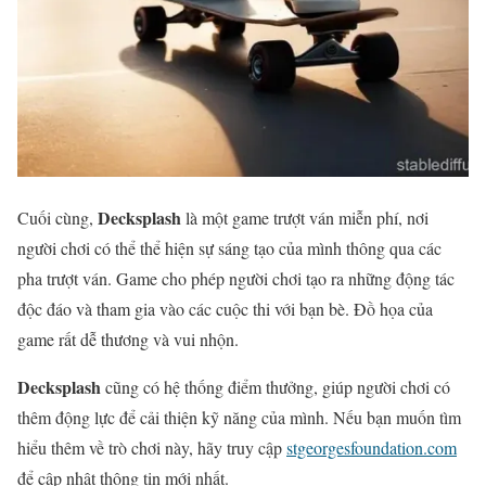
Decksplash
Cuối cùng,
là một game trượt ván miễn phí, nơi
người chơi có thể thể hiện sự sáng tạo của mình thông qua các
pha trượt ván. Game cho phép người chơi tạo ra những động tác
độc đáo và tham gia vào các cuộc thi với bạn bè. Đồ họa của
game rất dễ thương và vui nhộn.
Decksplash
cũng có hệ thống điểm thưởng, giúp người chơi có
thêm động lực để cải thiện kỹ năng của mình. Nếu bạn muốn tìm
hiểu thêm về trò chơi này, hãy truy cập
stgeorgesfoundation.com
để cập nhật thông tin mới nhất.