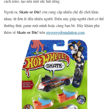
cách retro, tạo nên một sức hút riêng.
Skate or Die!
Ngoài ra,
còn cung cấp nhiều chế độ chơi khác
nhau, từ đơn lẻ đến nhiều người. Điều này giúp người chơi có thể
thưởng thức game một mình hoặc cùng bạn bè. Hãy khám phá
Skate or Die!
thêm về
trên
stgeorgesfoundation.com
.