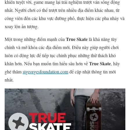
khiển tuyệt vời, game mang lại trải nghiệm trượt ván sống động
nhất. Người chơi có thể trượt trên nhiều địa điểm khác nhau, từ
công viên đến các khu vực đường phố, thực hiện các pha nhảy và
xoay lộn ấn tượng.
True Skate
Một trong những điểm mạnh của
là khả năng tùy
chỉnh và mở khóa các địa điểm mới. Điều này giúp người chơi
luôn có động lực để tiếp tục chinh phục những thử thách khó
True Skate
khăn hơn. Nếu bạn muốn tìm hiểu sâu hơn về
, hãy
ghé thăm
stgeorgesfoundation.com
để cập nhật thông tin mới
nhất.