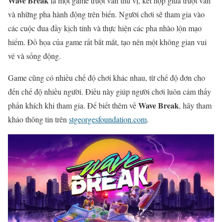
Wave Break
là một game trượt ván thú vị, kết hợp giữa trượt ván
và những pha hành động trên biển. Người chơi sẽ tham gia vào
các cuộc đua đầy kịch tính và thực hiện các pha nhào lộn mạo
hiểm. Đồ họa của game rất bắt mắt, tạo nên một không gian vui
vẻ và sống động.
Game cũng có nhiều chế độ chơi khác nhau, từ chế độ đơn cho
đến chế độ nhiều người. Điều này giúp người chơi luôn cảm thấy
Wave Break
phấn khích khi tham gia. Để biết thêm về
, hãy tham
khảo thông tin trên
stgeorgesfoundation.com
.