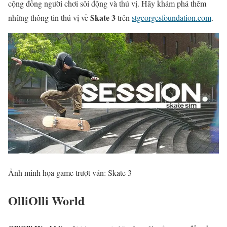
cộng đồng người chơi sôi động và thú vị. Hãy khám phá thêm
Skate 3
những thông tin thú vị về
trên
stgeorgesfoundation.com
.
Ảnh minh họa game trượt ván: Skate 3
OlliOlli World