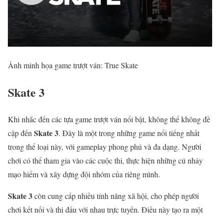
Ảnh minh họa game trượt ván: True Skate
Skate 3
Khi nhắc đến các tựa game trượt ván nổi bật, không thể không đề
Skate 3
cập đến
. Đây là một trong những game nổi tiếng nhất
trong thể loại này, với gameplay phong phú và đa dạng. Người
chơi có thể tham gia vào các cuộc thi, thực hiện những cú nhảy
mạo hiểm và xây dựng đội nhóm của riêng mình.
Skate 3
còn cung cấp nhiều tính năng xã hội, cho phép người
chơi kết nối và thi đấu với nhau trực tuyến. Điều này tạo ra một