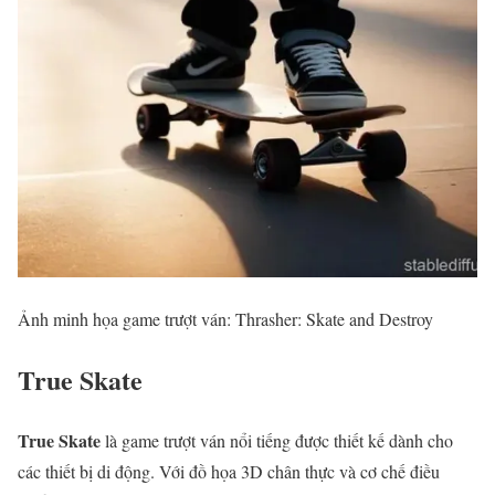
Ảnh minh họa game trượt ván: Thrasher: Skate and Destroy
True Skate
True Skate
là game trượt ván nổi tiếng được thiết kế dành cho
các thiết bị di động. Với đồ họa 3D chân thực và cơ chế điều