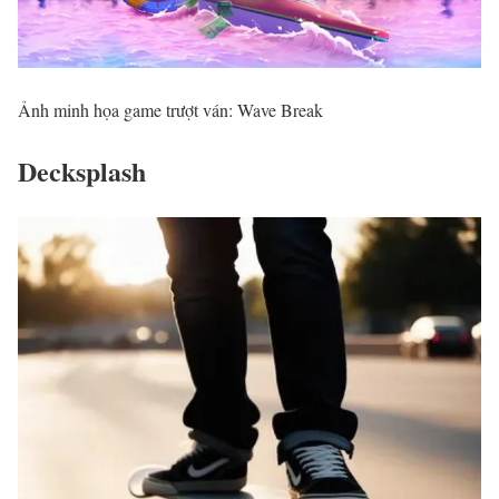
Ảnh minh họa game trượt ván: Wave Break
Decksplash