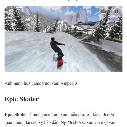
Ảnh minh họa game trượt ván: Amped 3
Epic Skater
Epic Skater
là một game trượt ván miễn phí, với lối chơi đơn
giản nhưng lại cực kỳ hấp dẫn. Người chơi sẽ vào vai một vận