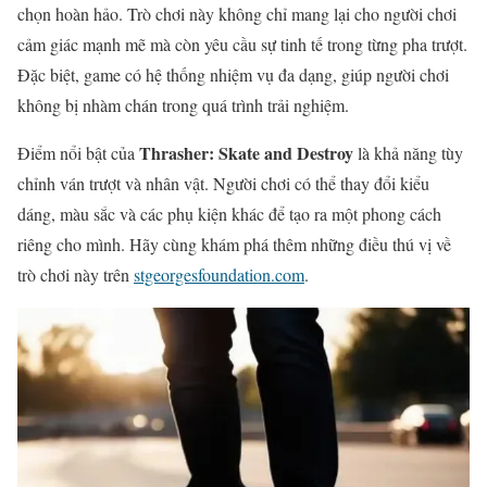
chọn hoàn hảo. Trò chơi này không chỉ mang lại cho người chơi
cảm giác mạnh mẽ mà còn yêu cầu sự tinh tế trong từng pha trượt.
Đặc biệt, game có hệ thống nhiệm vụ đa dạng, giúp người chơi
không bị nhàm chán trong quá trình trải nghiệm.
Thrasher: Skate and Destroy
Điểm nổi bật của
là khả năng tùy
chỉnh ván trượt và nhân vật. Người chơi có thể thay đổi kiểu
dáng, màu sắc và các phụ kiện khác để tạo ra một phong cách
riêng cho mình. Hãy cùng khám phá thêm những điều thú vị về
trò chơi này trên
stgeorgesfoundation.com
.