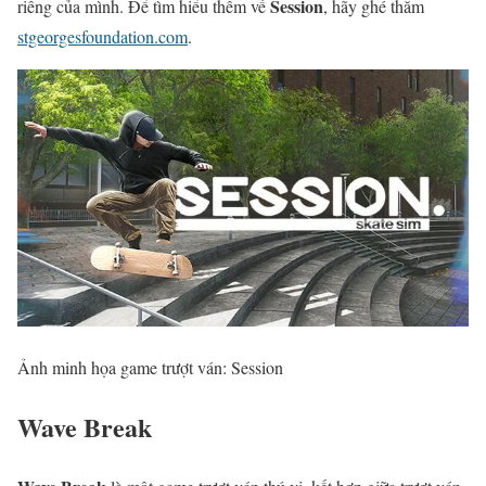
Session
riêng của mình. Để tìm hiểu thêm về
, hãy ghé thăm
stgeorgesfoundation.com
.
Ảnh minh họa game trượt ván: Session
Wave Break