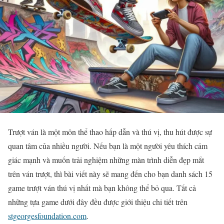
Trượt ván là một môn thể thao hấp dẫn và thú vị, thu hút được sự
quan tâm của nhiều người. Nếu bạn là một người yêu thích cảm
giác mạnh và muốn trải nghiệm những màn trình diễn đẹp mắt
trên ván trượt, thì bài viết này sẽ mang đến cho bạn danh sách 15
game trượt ván thú vị nhất mà bạn không thể bỏ qua. Tất cả
những tựa game dưới đây đều được giới thiệu chi tiết trên
stgeorgesfoundation.com
.