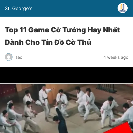
St. George's
Top 11 Game Cờ Tướng Hay Nhất
Dành Cho Tín Đồ Cờ Thủ
seo
4 weeks ago