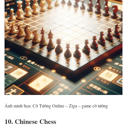
Ảnh minh họa: Cờ Tướng Online – Ziga – game cờ tướng
10. Chinese Chess