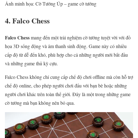
Ảnh minh họa: Cờ Tướng Úp – game cờ tướng
4. Falco Chess
Falco Chess
mang đến một trải nghiệm cờ tướng tuyệt vời với đồ
họa 3D sống động và âm thanh sinh động. Game này có nhiều
cấp độ từ dễ đến khó, phù hợp cho cả những người mới bắt đầu
và những game thủ kỳ cựu.
Falco Chess không chỉ cung cấp chế độ chơi offline mà còn hỗ trợ
chế độ online, cho phép người chơi đấu với bạn bè hoặc những
người chơi khác trên toàn thế giới. Đây là một trong những game
cờ tướng mà bạn không nên bỏ qua.