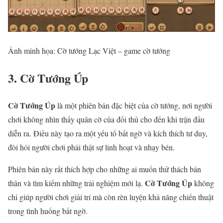
Ảnh minh họa: Cờ tướng Lạc Việt – game cờ tướng
3. Cờ Tướng Úp
Cờ Tướng Úp
là một phiên bản đặc biệt của cờ tướng, nơi người
chơi không nhìn thấy quân cờ của đối thủ cho đến khi trận đấu
diễn ra. Điều này tạo ra một yếu tố bất ngờ và kích thích tư duy,
đòi hỏi người chơi phải thật sự linh hoạt và nhạy bén.
Phiên bản này rất thích hợp cho những ai muốn thử thách bản
Cờ Tướng Úp
thân và tìm kiếm những trải nghiệm mới lạ.
không
chỉ giúp người chơi giải trí mà còn rèn luyện khả năng chiến thuật
trong tình huống bất ngờ.