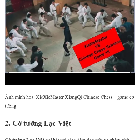
Ảnh minh họa: XieXieMaster XiangQi Chinese Chess – game cờ
tướng
2. Cờ tướng Lạc Việt
Cờ tướng Lạc Việt
nổi bật với giao diện đẹp mắt và nhiều tính