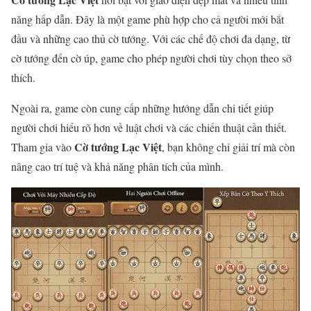
năng hấp dẫn. Đây là một game phù hợp cho cả người mới bắt
đầu và những cao thủ cờ tướng. Với các chế độ chơi đa dạng, từ
cờ tướng đến cờ úp, game cho phép người chơi tùy chọn theo sở
thích.
Ngoài ra, game còn cung cấp những hướng dẫn chi tiết giúp
người chơi hiểu rõ hơn về luật chơi và các chiến thuật cần thiết.
Cờ tướng Lạc Việt
Tham gia vào
, bạn không chỉ giải trí mà còn
nâng cao trí tuệ và khả năng phân tích của mình.