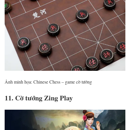
Ảnh minh họa: Chinese Chess – game cờ tướng
11. Cờ tướng Zing Play