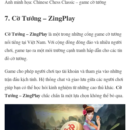
Ảnh minh họa: Chinese Chess Classic – game cờ tướng
7. Cờ Tướng – ZingPlay
Cờ Tướng – ZingPlay
là một trong những cổng game cờ tướng
nổi tiếng tại Việt Nam. Với cộng đồng đông đảo và nhiều người
chơi, game tạo ra một môi trường cạnh tranh hấp dẫn cho các tín
đồ cờ tướng.
Game cho phép người chơi tạo tài khoản và tham gia vào những
trận đấu kịch tính. Hệ thống chat và giao lưu giữa các người chơi
Cờ
giúp bạn có thể học hỏi kinh nghiệm từ những cao thủ khác.
Tướng – ZingPlay
chắc chắn là một lựa chọn không thể bỏ qua.