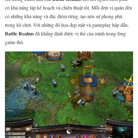
có khả năng lập kế hoạch và chiến thuật tốt. Mỗi đơn vị quân đều
có những khả năng và đặc điểm riêng, tạo nên sự phong phú
trong lối chơi. Với những đồ họa đẹp mắt và gameplay hấp dẫn,
Battle Realms
đã khẳng định được vị thế của mình trong lòng
game thủ.