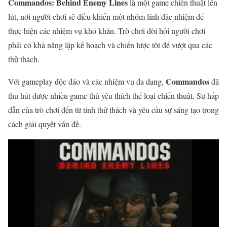
Commandos: Behind Enemy Lines
là một game chiến thuật lén
lút, nơi người chơi sẽ điều khiển một nhóm lính đặc nhiệm để
thực hiện các nhiệm vụ khó khăn. Trò chơi đòi hỏi người chơi
phải có khả năng lập kế hoạch và chiến lược tốt để vượt qua các
thử thách.
Commandos
Với gameplay độc đáo và các nhiệm vụ đa dạng,
đã
thu hút được nhiều game thủ yêu thích thể loại chiến thuật. Sự hấp
dẫn của trò chơi đến từ tính thử thách và yêu cầu sự sáng tạo trong
cách giải quyết vấn đề.