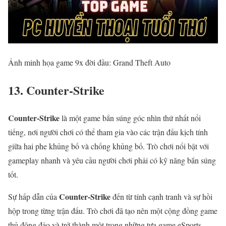
Ảnh minh họa game 9x đời đầu: Grand Theft Auto
13. Counter-Strike
Counter-Strike
là một game bắn súng góc nhìn thứ nhất nổi
tiếng, nơi người chơi có thể tham gia vào các trận đấu kịch tính
giữa hai phe khủng bố và chống khủng bố. Trò chơi nổi bật với
gameplay nhanh và yêu cầu người chơi phải có kỹ năng bắn súng
tốt.
Counter-Strike
Sự hấp dẫn của
đến từ tính cạnh tranh và sự hồi
hộp trong từng trận đấu. Trò chơi đã tạo nên một cộng đồng game
thủ đông đảo và trở thành một trong những tựa game eSports