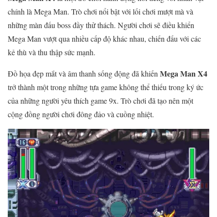
chính là Mega Man. Trò chơi nổi bật với lối chơi mượt mà và
những màn đấu boss đầy thử thách. Người chơi sẽ điều khiển
Mega Man vượt qua nhiều cấp độ khác nhau, chiến đấu với các
kẻ thù và thu thập sức mạnh.
Mega Man X4
Đồ họa đẹp mắt và âm thanh sống động đã khiến
trở thành một trong những tựa game không thể thiếu trong ký ức
của những người yêu thích game 9x. Trò chơi đã tạo nên một
cộng đồng người chơi đông đảo và cuồng nhiệt.