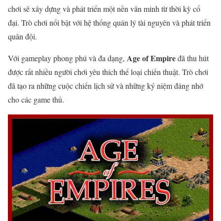
chơi sẽ xây dựng và phát triển một nền văn minh từ thời kỳ cổ
đại. Trò chơi nổi bật với hệ thống quản lý tài nguyên và phát triển
quân đội.
Age of Empire
Với gameplay phong phú và đa dạng,
đã thu hút
được rất nhiều người chơi yêu thích thể loại chiến thuật. Trò chơi
đã tạo ra những cuộc chiến lịch sử và những kỷ niệm đáng nhớ
cho các game thủ.