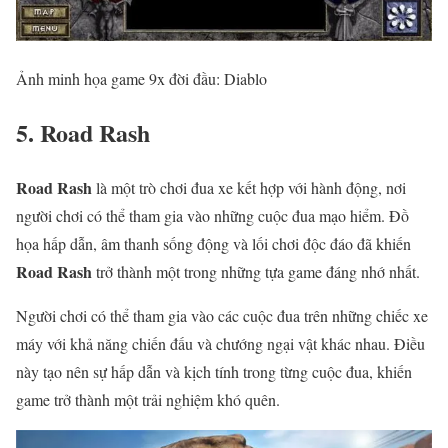
Ảnh minh họa game 9x đời đầu: Diablo
5. Road Rash
Road Rash
là một trò chơi đua xe kết hợp với hành động, nơi
người chơi có thể tham gia vào những cuộc đua mạo hiểm. Đồ
họa hấp dẫn, âm thanh sống động và lối chơi độc đáo đã khiến
Road Rash
trở thành một trong những tựa game đáng nhớ nhất.
Người chơi có thể tham gia vào các cuộc đua trên những chiếc xe
máy với khả năng chiến đấu và chướng ngại vật khác nhau. Điều
này tạo nên sự hấp dẫn và kịch tính trong từng cuộc đua, khiến
game trở thành một trải nghiệm khó quên.