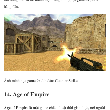
hàng đầu.
Ảnh minh họa game 9x đời đầu: Counter-Strike
14. Age of Empire
Age of Empire
là một game chiến thuật thời gian thực, nơi người