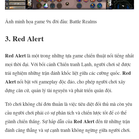
Ảnh minh họa game 9x đời đầu: Battle Realms
3. Red Alert
Red Alert
là một trong những tựa game chiến thuật nổi tiếng nhất
mọi thời đại. Với bối cảnh Chiến tranh Lạnh, người chơi sẽ được
Red
trải nghiệm những trận đánh khốc liệt giữa các cường quốc.
Alert
nổi bật với gameplay độc đáo, cho phép người chơi xây
dựng căn cứ, quản lý tài nguyên và phát triển quân đội.
Trò chơi không chỉ đơn thuần là việc tiêu diệt đối thủ mà còn yêu
cầu người chơi phải có sự phân tích và chiến lược tốt để có thể
Red Alert
giành chiến thắng. Sự hấp dẫn của
đến từ những trận
đánh căng thẳng và sự cạnh tranh không ngừng giữa người chơi.