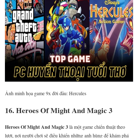
Ảnh minh họa game 9x đời đầu: Hercules
16. Heroes Of Might And Magic 3
Heroes Of Might And Magic 3
là một game chiến thuật theo
lượt, nơi người chơi sẽ điều khiển những anh hùng để khám phá