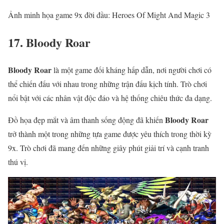
Ảnh minh họa game 9x đời đầu: Heroes Of Might And Magic 3
17. Bloody Roar
Bloody Roar
là một game đối kháng hấp dẫn, nơi người chơi có
thể chiến đấu với nhau trong những trận đấu kịch tính. Trò chơi
nổi bật với các nhân vật độc đáo và hệ thống chiêu thức đa dạng.
Bloody Roar
Đồ họa đẹp mắt và âm thanh sống động đã khiến
trở thành một trong những tựa game được yêu thích trong thời kỳ
9x. Trò chơi đã mang đến những giây phút giải trí và cạnh tranh
thú vị.