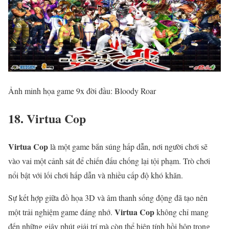
Ảnh minh họa game 9x đời đầu: Bloody Roar
18. Virtua Cop
Virtua Cop
là một game bắn súng hấp dẫn, nơi người chơi sẽ
vào vai một cảnh sát để chiến đấu chống lại tội phạm. Trò chơi
nổi bật với lối chơi hấp dẫn và nhiều cấp độ khó khăn.
Sự kết hợp giữa đồ họa 3D và âm thanh sống động đã tạo nên
Virtua Cop
một trải nghiệm game đáng nhớ.
không chỉ mang
đến những giây phút giải trí mà còn thể hiện tính hồi hộp trong