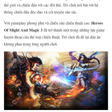
thế giới và chiến đấu với các đối thủ. Trò chơi nổi bật với hệ
thống chiến đấu độc đáo và cốt truyện sâu sắc.
Heroes
Với gameplay phong phú và chiều sâu chiến thuật cao,
Of Might And Magic 3
đã trở thành một trong những tựa game
huyền thoại của thể loại chiến thuật. Trò chơi đã để lại dấu ấn
không phai trong lòng người chơi.