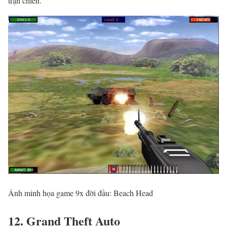
trận chiến.
Ảnh minh họa game 9x đời đầu: Beach Head
12. Grand Theft Auto