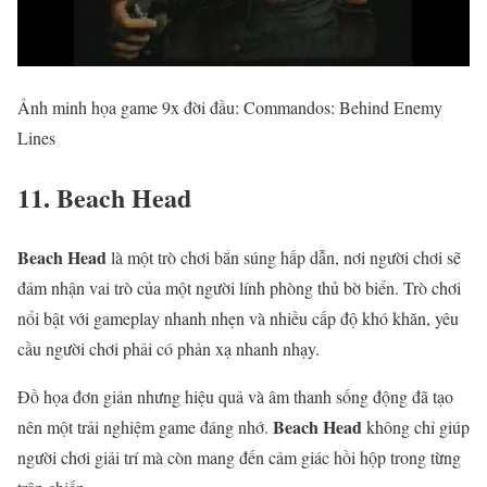
Ảnh minh họa game 9x đời đầu: Commandos: Behind Enemy
Lines
11. Beach Head
Beach Head
là một trò chơi bắn súng hấp dẫn, nơi người chơi sẽ
đảm nhận vai trò của một người lính phòng thủ bờ biển. Trò chơi
nổi bật với gameplay nhanh nhẹn và nhiều cấp độ khó khăn, yêu
cầu người chơi phải có phản xạ nhanh nhạy.
Đồ họa đơn giản nhưng hiệu quả và âm thanh sống động đã tạo
Beach Head
nên một trải nghiệm game đáng nhớ.
không chỉ giúp
người chơi giải trí mà còn mang đến cảm giác hồi hộp trong từng