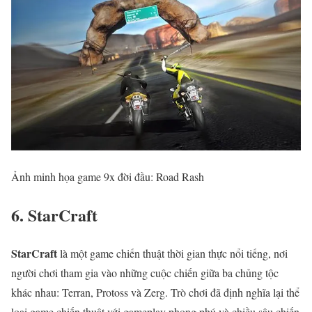
Ảnh minh họa game 9x đời đầu: Road Rash
6. StarCraft
StarCraft
là một game chiến thuật thời gian thực nổi tiếng, nơi
người chơi tham gia vào những cuộc chiến giữa ba chủng tộc
khác nhau: Terran, Protoss và Zerg. Trò chơi đã định nghĩa lại thể
loại game chiến thuật với gameplay phong phú và chiều sâu chiến