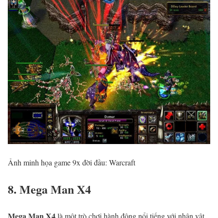
Ảnh minh họa game 9x đời đầu: Warcraft
8. Mega Man X4
Mega Man X4
là một trò chơi hành động nổi tiếng với nhân vật