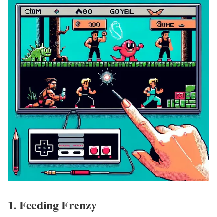
1. Feeding Frenzy