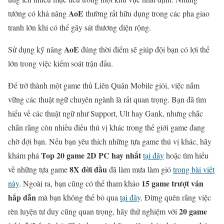
AoE
tướng có khả năng
thường rất hữu dụng trong các pha giao
tranh lớn khi có thể gây sát thương diện rộng.
AoE
Sử dụng kỹ năng
đúng thời điểm sẽ giúp đội bạn có lợi thế
lớn trong việc kiểm soát trận đấu.
Để trở thành một game thủ Liên Quân Mobile giỏi, việc nắm
vững các thuật ngữ chuyên ngành là rất quan trọng. Bạn đã tìm
hiểu về các thuật ngữ như Support, Ult hay Gank, nhưng chắc
chắn rằng còn nhiều điều thú vị khác trong thế giới game đang
chờ đợi bạn. Nếu bạn yêu thích những tựa game thú vị khác, hãy
Top 20 game 2D PC hay nhất
khám phá
tại đây
hoặc tìm hiểu
8X đời đầu
về những tựa game
đã làm mưa làm gió
trong bài viết
15 game trượt ván
này
. Ngoài ra, bạn cũng có thể tham khảo
hấp dẫn
mà bạn không thể bỏ qua
tại đây
. Đừng quên rằng việc
20 game
rèn luyện tư duy cũng quan trọng, hãy thử nghiệm với